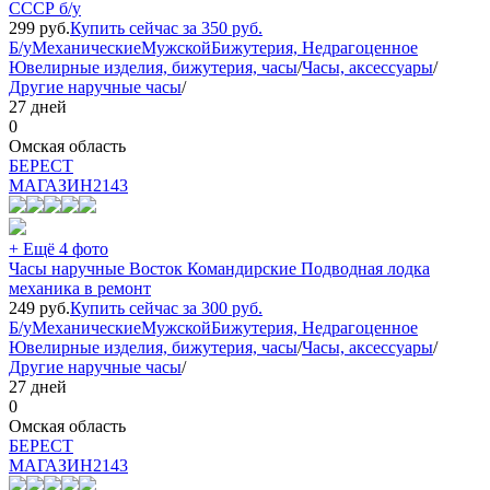
СССР б/у
299
руб.
Купить сейчас за
350
руб.
Б/у
Механические
Мужской
Бижутерия, Недрагоценное
Ювелирные изделия, бижутерия, часы
/
Часы, аксессуары
/
Другие наручные часы
/
27 дней
0
Омская область
БEPECT
МАГАЗИН
2143
+ Ещё 4 фото
Часы наручные Восток Командирские Подводная лодка
механика в ремонт
249
руб.
Купить сейчас за
300
руб.
Б/у
Механические
Мужской
Бижутерия, Недрагоценное
Ювелирные изделия, бижутерия, часы
/
Часы, аксессуары
/
Другие наручные часы
/
27 дней
0
Омская область
БEPECT
МАГАЗИН
2143