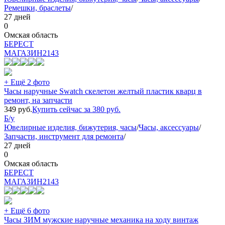
Ремешки, браслеты
/
27 дней
0
Омская область
БEPECT
МАГАЗИН
2143
+ Ещё 2 фото
Часы наручные Swatch скелетон желтый пластик кварц в
ремонт, на запчасти
349
руб.
Купить сейчас за
380
руб.
Б/у
Ювелирные изделия, бижутерия, часы
/
Часы, аксессуары
/
Запчасти, инструмент для ремонта
/
27 дней
0
Омская область
БEPECT
МАГАЗИН
2143
+ Ещё 6 фото
Часы ЗИМ мужские наручные механика на ходу винтаж