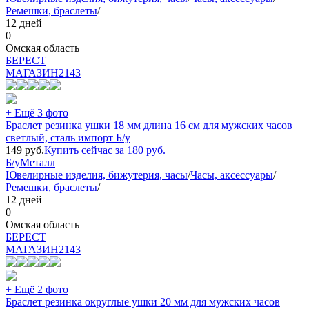
Ремешки, браслеты
/
12 дней
0
Омская область
БEPECT
МАГАЗИН
2143
+ Ещё 3 фото
Браслет резинка ушки 18 мм длина 16 см для мужских часов
светлый, сталь импорт Б/у
149
руб.
Купить сейчас за
180
руб.
Б/у
Металл
Ювелирные изделия, бижутерия, часы
/
Часы, аксессуары
/
Ремешки, браслеты
/
12 дней
0
Омская область
БEPECT
МАГАЗИН
2143
+ Ещё 2 фото
Браслет резинка округлые ушки 20 мм для мужских часов