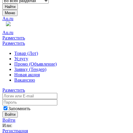
Найти
Меню
Au.ru
Au.ru
Разместить
Разместить
Товар (Лот)
Услугу
Промо (Объявление)
Заявку (Тендер)
Новая акция
Вакансию
Разместить
Запомнить
Войти
Войти
Или:
Регистрация