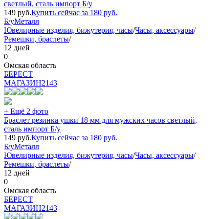
светлый, сталь импорт Б/у
149
руб.
Купить сейчас за
180
руб.
Б/у
Металл
Ювелирные изделия, бижутерия, часы
/
Часы, аксессуары
/
Ремешки, браслеты
/
12 дней
0
Омская область
БEPECT
МАГАЗИН
2143
+ Ещё 2 фото
Браслет резинка ушки 18 мм для мужских часов светлый,
сталь импорт Б/у
149
руб.
Купить сейчас за
180
руб.
Б/у
Металл
Ювелирные изделия, бижутерия, часы
/
Часы, аксессуары
/
Ремешки, браслеты
/
12 дней
0
Омская область
БEPECT
МАГАЗИН
2143