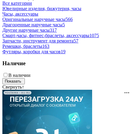
Все категории
Ювелирные изделия, бижутерия, часы
Часы, аксессуары
Оригинальные наручные часы
566
Драгоценные наручные часы
5
Другие наручные часы
317
Смарт-часы, фитнес-браслеты, аксессуары
1075
Запчасти, инструмент для ремонта
57
Ремешки, браслеты
163
Футляры, коробки для часов
19
Наличие
В наличии
Свернуть
↑
РЕКЛАМА • AU.RU