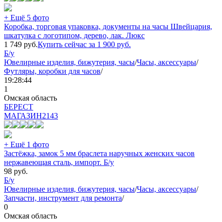
+ Ещё 5 фото
Коробка, торговая упаковка, документы на часы Швейцария,
шкатулка с логотипом, дерево, лак. Люкс
1 749
руб.
Купить сейчас за
1 900
руб.
Б/у
Ювелирные изделия, бижутерия, часы
/
Часы, аксессуары
/
Футляры, коробки для часов
/
19:28:44
1
Омская область
БEPECT
МАГАЗИН
2143
+ Ещё 1 фото
Застёжка, замок 5 мм браслета наручных женских часов
нержавеющая сталь, импорт. Б/у
98
руб.
Б/у
Ювелирные изделия, бижутерия, часы
/
Часы, аксессуары
/
Запчасти, инструмент для ремонта
/
0
Омская область