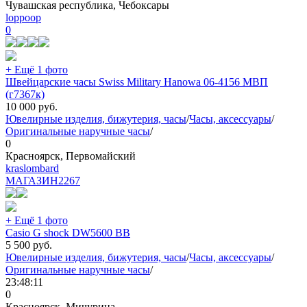
Чувашская республика, Чебоксары
loppoop
0
+ Ещё 1 фото
Швейцарские часы Swiss Military Hanowa 06-4156 МВП
(г7367к)
10 000
руб.
Ювелирные изделия, бижутерия, часы
/
Часы, аксессуары
/
Оригинальные наручные часы
/
0
Красноярск, Первомайский
kraslombard
МАГАЗИН
2267
+ Ещё 1 фото
Casio G shock DW5600 BB
5 500
руб.
Ювелирные изделия, бижутерия, часы
/
Часы, аксессуары
/
Оригинальные наручные часы
/
23:48:11
0
Красноярск, Мичурина