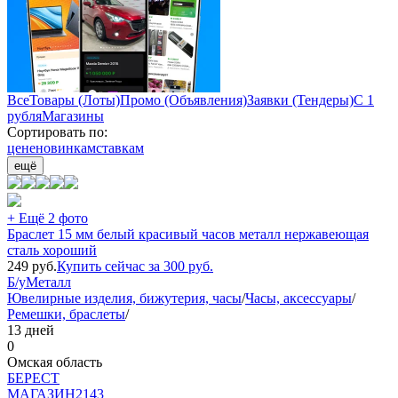
Все
Товары (Лоты)
Промо (Объявления)
Заявки (Тендеры)
С 1
рубля
Магазины
Сортировать по:
цене
новинкам
ставкам
ещё
+ Ещё 2 фото
Браслет 15 мм белый красивый часов металл нержавеющая
сталь хороший
249
руб.
Купить сейчас за
300
руб.
Б/у
Металл
Ювелирные изделия, бижутерия, часы
/
Часы, аксессуары
/
Ремешки, браслеты
/
13 дней
0
Омская область
БEPECT
МАГАЗИН
2143