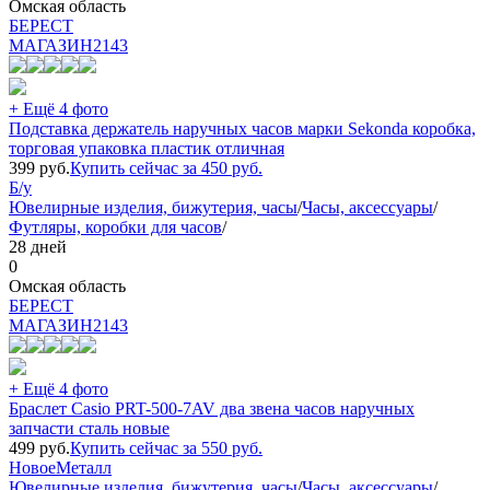
Омская область
БEPECT
МАГАЗИН
2143
+ Ещё 4 фото
Подставка держатель наручных часов марки Sekonda коробка,
торговая упаковка пластик отличная
399
руб.
Купить сейчас за
450
руб.
Б/у
Ювелирные изделия, бижутерия, часы
/
Часы, аксессуары
/
Футляры, коробки для часов
/
28 дней
0
Омская область
БEPECT
МАГАЗИН
2143
+ Ещё 4 фото
Браслет Casio PRT-500-7AV два звена часов наручных
запчасти сталь новые
499
руб.
Купить сейчас за
550
руб.
Новое
Металл
Ювелирные изделия, бижутерия, часы
/
Часы, аксессуары
/