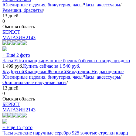
Ювелирные изделия, бижутерия, часы
/
Часы, аксессуары
/
Ремешки, браслеты
/
13 дней
0
Омская область
БEPECT
МАГАЗИН
2143
+ Ещё 2 фото
Часы Etica кварц карманные брелок бабочка на ходу арт-деко
1 499
руб.
Купить сейчас за
1 540
руб.
Б/у
Другой
Кварцевые
Женский
Бижутерия, Недрагоценное
Ювелирные изделия, бижутерия, часы
/
Часы, аксессуары
/
Оригинальные наручные часы
/
13 дней
0
Омская область
БEPECT
МАГАЗИН
2143
+ Ещё 15 фото
Часы женские наручные серебро 925 золотые стрелки кварц