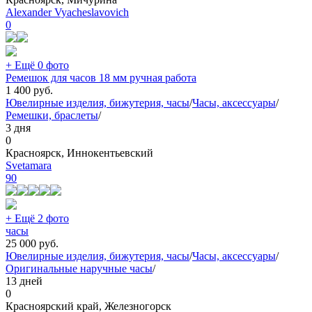
Alexander Vyacheslavovich
0
+ Ещё 0 фото
Ремешок для часов 18 мм ручная работа
1 400
руб.
Ювелирные изделия, бижутерия, часы
/
Часы, аксессуары
/
Ремешки, браслеты
/
3 дня
0
Красноярск, Иннокентьевский
Svetamara
90
+ Ещё 2 фото
часы
25 000
руб.
Ювелирные изделия, бижутерия, часы
/
Часы, аксессуары
/
Оригинальные наручные часы
/
13 дней
0
Красноярский край, Железногорск