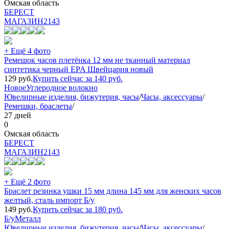
Омская область
БEPECT
МАГАЗИН
2143
+ Ещё 4 фото
Ремешок часов плетёнка 12 мм не тканный материал
синтетика черный EPA Швейцария новый
129
руб.
Купить сейчас за
140
руб.
Новое
Углеродное волокно
Ювелирные изделия, бижутерия, часы
/
Часы, аксессуары
/
Ремешки, браслеты
/
27 дней
0
Омская область
БEPECT
МАГАЗИН
2143
+ Ещё 2 фото
Браслет резинка ушки 15 мм длина 145 мм для женских часов
желтый, сталь импорт Б/у
149
руб.
Купить сейчас за
180
руб.
Б/у
Металл
Ювелирные изделия, бижутерия, часы
/
Часы, аксессуары
/