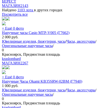
БEPECT
МАГАЗИН
2143
Найдено
1103 лота
в других городах
Посмотреть все
+ Ещё 0 фото
Наручные часы Casio MTP-V005 (Г7662)
2 000
руб.
Ювелирные изделия, бижутерия, часы
/
Часы, аксессуары
/
Оригинальные наручные часы
/
0
Красноярск, Предмостная площадь
kraslombard
МАГАЗИН
2267
+ Ещё 0 фото
Наручные Часы Okami KB35SRW-02BM (Г7940)
1 000
руб.
Ювелирные изделия, бижутерия, часы
/
Часы, аксессуары
/
Оригинальные наручные часы
/
0
Красноярск, Предмостная площадь
kraslombard