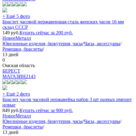
+ Ещё 5 фото
Браслет часовой нержавеющая сталь женских часов 16 мм
склад СССР
149
руб.
Купить сейчас за
200
руб.
Новое
Металл
Ювелирные изделия, бижутерия, часы
/
Часы, аксессуары
/
Ремешки, браслеты
/
13 дней
0
Омская область
БEPECT
МАГАЗИН
2143
+ Ещё 2 фото
Браслет часов часовой нержавейка набор 3 шт разных импорт
новые
849
руб.
Купить сейчас за
900
руб.
Новое
Металл
Ювелирные изделия, бижутерия, часы
/
Часы, аксессуары
/
Ремешки, браслеты
/
13 дней