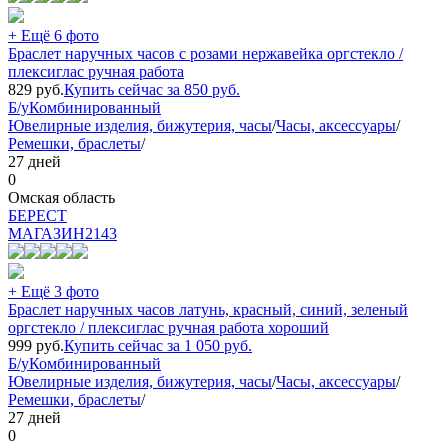
+ Ещё 6 фото
Браслет наручных часов с розами нержавейка оргстекло /
плексиглас ручная работа
829
руб.
Купить сейчас за
850
руб.
Б/у
Комбинированный
Ювелирные изделия, бижутерия, часы
/
Часы, аксессуары
/
Ремешки, браслеты
/
27 дней
0
Омская область
БEPECT
МАГАЗИН
2143
+ Ещё 3 фото
Браслет наручных часов латунь, красный, синий, зеленый
оргстекло / плексиглас ручная работа хороший
999
руб.
Купить сейчас за
1 050
руб.
Б/у
Комбинированный
Ювелирные изделия, бижутерия, часы
/
Часы, аксессуары
/
Ремешки, браслеты
/
27 дней
0