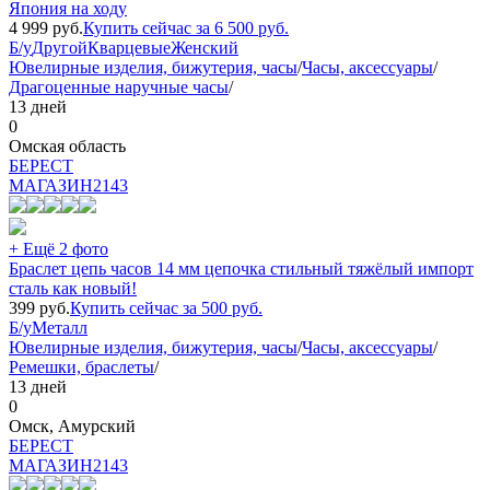
Япония на ходу
4 999
руб.
Купить сейчас за
6 500
руб.
Б/у
Другой
Кварцевые
Женский
Ювелирные изделия, бижутерия, часы
/
Часы, аксессуары
/
Драгоценные наручные часы
/
13 дней
0
Омская область
БEPECT
МАГАЗИН
2143
+ Ещё 2 фото
Браслет цепь часов 14 мм цепочка стильный тяжёлый импорт
сталь как новый!
399
руб.
Купить сейчас за
500
руб.
Б/у
Металл
Ювелирные изделия, бижутерия, часы
/
Часы, аксессуары
/
Ремешки, браслеты
/
13 дней
0
Омск, Амурский
БEPECT
МАГАЗИН
2143