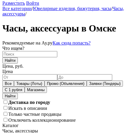
Разместить
Войти
Все категории
/
Ювелирные изделия, бижутерия, часы
/
Часы,
аксессуары
/
Часы, аксессуары в Омске
Рекомендуемые на Ау.ру
Как сюда попасть?
Что ищем?
Найти
Цена, руб.
Цена
Все
Товары (Лоты)
Промо (Объявления)
Заявки (Тендеры)
С 1 рубля
Магазины
Доставка по городу
Искать в описании
Только частные продавцы
Отключить коллекционирование
Каталог
Часы, аксессуары