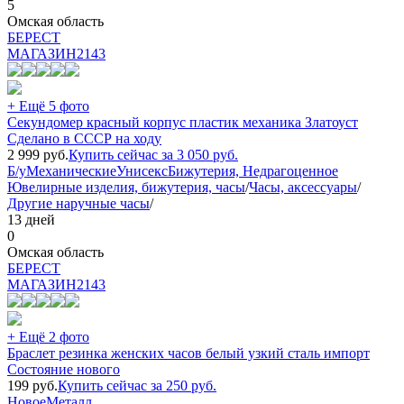
5
Омская область
БEPECT
МАГАЗИН
2143
+ Ещё 5 фото
Секундомер красный корпус пластик механика Златоуст
Сделано в СССР на ходу
2 999
руб.
Купить сейчас за
3 050
руб.
Б/у
Механические
Унисекс
Бижутерия, Недрагоценное
Ювелирные изделия, бижутерия, часы
/
Часы, аксессуары
/
Другие наручные часы
/
13 дней
0
Омская область
БEPECT
МАГАЗИН
2143
+ Ещё 2 фото
Браслет резинка женских часов белый узкий сталь импорт
Состояние нового
199
руб.
Купить сейчас за
250
руб.
Новое
Металл