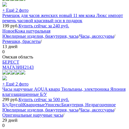
+ Ещё 2 фото
Ремешок для часов женских новый 11 мм кожа Люкс импорт
ремень часовой красивый оси в подарок
199
руб.
Купить сейчас за
240
руб.
Новое
Кожа натуральная
Ювелирные изделия, бижутерия, часы
/
Часы, аксессуары
/
Ремешки, браслеты
/
13 дней
0
Омская область
БEPECT
МАГАЗИН
2143
+ Ещё 2 фото
Часы наручные AQUA кварц Тюльпаны, электроника Япония
влагозащищенные Б/У
299
руб.
Купить сейчас за
500
руб.
Б/у
Другой
Кварцевые
Унисекс
Бижутерия, Недрагоценное
Ювелирные изделия, бижутерия, часы
/
Часы, аксессуары
/
Оригинальные наручные часы
/
29 дней
0