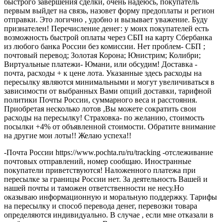
быстрого завершения сделки, очень надеюсь, покупатель
первым выйдет на связь, назовет форму предоплаты и регион
отправки. Это логично , удобно и вызывает уважение. Буду
признателен! Перечисление денег: у моих покупателей есть
возможность быстрой оплаты через СБП на карту Сбербанка
из любого банка России без комиссии. Нет проблем- СБП ;
почтовый перевод; Золотая Корона; Юнистрим; Колибри;
Виртуальные платежи- Юмани, или обсудим! Доставка -
почта, расходы + к цене лота. Указанные здесь расходы на
пересылку являются минимальными и могут увеличиваться в
зависимости от выбранных Вами опций доставки, тарифной
политики Почты России, суммарного веса и расстояния.
Приобретая несколько лотов ,Вы можете сократить свои
расходы на пересылку! Страховка- по желанию, стоимость
посылки +4% от объявленной стоимости. Обратите внимание
на другие мои лоты!! Желаю успеха!!
-Почта России https://www.pochta.ru/ru/tracking -отслеживание
почтовых отправлений, номер сообщаю. Иностранные
покупатели приветствуются! Наложенного платежа при
пересылке за границы России нет. За деятельность Вашей и
нашей почты и таможен ответственности не несу.Но
оказываю информационную и моральную поддержку. Тарифы
на пересылку и способ перевода денег, перевозки товара
определяются индивидуально. В случае , если мне отказали в