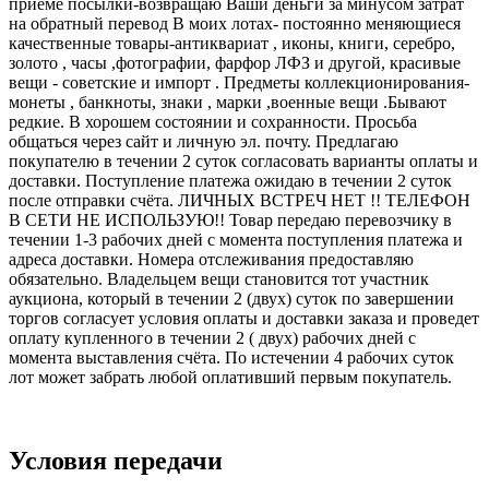
приёме посылки-возвращаю Ваши деньги за минусом затрат
на обратный перевод В моих лотах- постоянно меняющиеся
качественные товары-антиквариат , иконы, книги, серебро,
золото , часы ,фотографии, фарфор ЛФЗ и другой, красивые
вещи - советские и импорт . Предметы коллекционирования-
монеты , банкноты, знаки , марки ,военные вещи .Бывают
редкие. В хорошем состоянии и сохранности. Просьба
общаться через сайт и личную эл. почту. Предлагаю
покупателю в течении 2 суток согласовать варианты оплаты и
доставки. Поступление платежа ожидаю в течении 2 суток
после отправки счёта. ЛИЧНЫХ ВСТРЕЧ НЕТ !! ТЕЛЕФОН
В СЕТИ НЕ ИСПОЛЬЗУЮ!! Товар передаю перевозчику в
течении 1-3 рабочих дней с момента поступления платежа и
адреса доставки. Номера отслеживания предоставляю
обязательно. Владельцем вещи становится тот участник
аукциона, который в течении 2 (двух) суток по завершении
торгов согласует условия оплаты и доставки заказа и проведет
оплату купленного в течении 2 ( двух) рабочих дней с
момента выставления счёта. По истечении 4 рабочих суток
лот может забрать любой оплативший первым покупатель.
Условия передачи