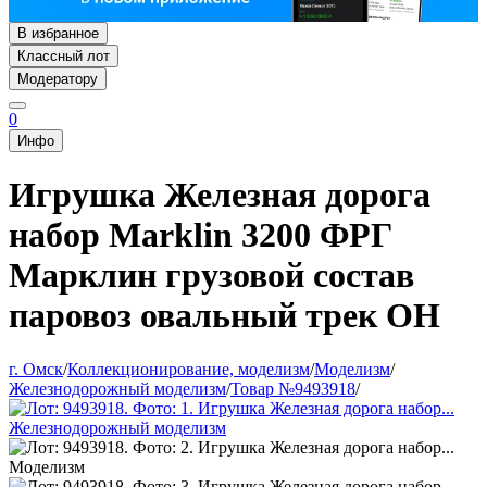
В избранное
Классный лот
Модератору
0
Инфо
Игрушка Железная дорога
набор Marklin 3200 ФРГ
Марклин грузовой состав
паровоз овальный трек ОН
г. Омск
/
Коллекционирование, моделизм
/
Моделизм
/
Железнодорожный моделизм
/
Товар №9493918
/