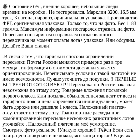
😁 Состояние б/у , внешне хорошее, небольшие следы
времени на коробке . Не тестировался. Марклин 3200, 16,5 мм
трек, 3 вагона, паровоз, оригинальная упаковка. Производство
ФРГ, оригинальная упаковка. Только то, что на фото. Вес 1183
грамма. Максимум информации постарался отразить на фото.
Пересылка по тарифам и правилам согласованного
перевозчика на момент оплаты лота+ упаковка. Или обсудим.
Делайте Ваши ставки!
-В связи с тем , что тарифы и способы ограничений
пересылки Почты России меняются примерно раз в три
месяца , информация о стоимости доставки является
ориентировочной. Переписывать условия с такой частотой не
имею возможности. Лучше уточнить до покупки. !! ЛИЧНЫЕ
ВСТРЕЧИ ОТСУТСТВУЮТ!! Пересылка по России заказная
невозможна по этому лоту, Товарные вложения посылкой
первого класса. Или посылка обыкновенная зависит от веса и
тарифного пояс и цена определяется индивидуально , может
быть дороже или дешевле 1 класса. Наложенный платеж-
отсутствует по этому лоту. Транспортные расходы при
комбинированной пересылке нескольких разнотипных лотов
уточняйте . Наложенный платеж на моё усмотрение.
Смотрите,фото реальное. !Упакую хорошо!! Т😉сн Если есть
блиц- цена -покупайте не дожидаясь конца торгов! В целях