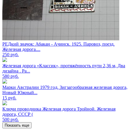
РЕДкий значок: Абакан - Ачинск. 1925. Паровоз, поезд.
Железная дорога....
250
руб.
Железная дорога «Классик», протяжённость пути 2,36 м, Два
дизайна . Ра...
580
руб.
Марки Австралии 1979 год, Зигзагообразная железная дорога,
Новый Южный...
15
руб.
Ключи проводника Железная дорога Тройной. Железная
дорога, СССР (
500
руб.
Показать еще