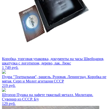
Коробка, торговая упаковка, документы на часы Швейцария,
шкатулка с логотипом, дерево, лак. Люкс
1 749
руб.
Пудра "Театральная", рашель. Розовая. Ленинград. Коробка не
мятая. Серп и Молот агитация СССР
219
руб.
Штопор Пушка на лафете тяжелый металл. Милитари.
Сувенир из СССР. Б/у
129
руб.