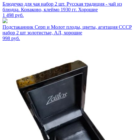
Блюдечко для чая набор 2 шт. Русская традиция - чай из
блюдца. Конаково, клеймо 1930 гг. Хорошие
1 498
руб.
Подстаканник Серп и Молот плоды, цветы, агитация СССР
набор 2 шт золотистые, АЛ, хорошие
998
руб.