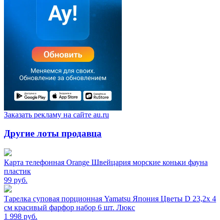
Заказать рекламу на сайте au.ru
Другие лоты продавца
Карта телефонная Orange Швейцария морские коньки фауна
пластик
99
руб.
Тарелка суповая порционная Yamatsu Япония Цветы D 23,2х 4
см красивый фарфор набор 6 шт. Люкс
1 998
руб.