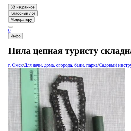
3
В избранное
Классный лот
Модератору
0
Инфо
Пила цепная туристу складна
г. Омск
/
Для дачи, дома, огорода, бани, парка
/
Садовый инстру