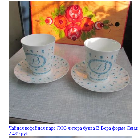
Чайная кофейная пара ЛФЗ литера буква В Вера форма Лан
2 499
руб.