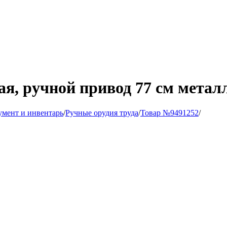
я, ручной привод 77 см металл
мент и инвентарь
/
Ручные орудия труда
/
Товар №9491252
/