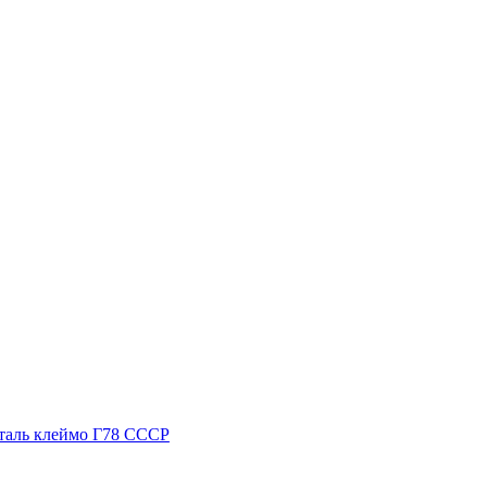
сталь клеймо Г78 СССР