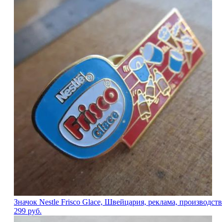
Значок Nestle Frisco Glace, Швейцария, реклама, производс
299
руб.