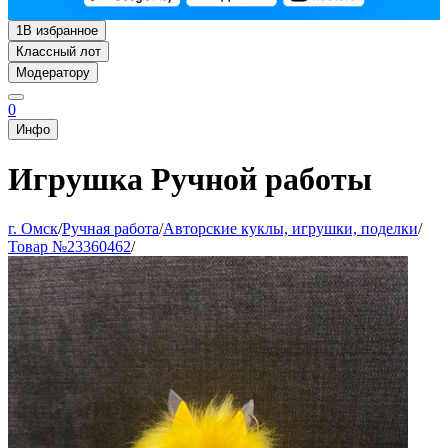
1
В избранное
Классный лот
Модератору
0
Инфо
Игрушка Ручной работы
г. Омск
/
Ручная работа
/
Авторские куклы, игрушки, поделки
/
Товар №23360462
/