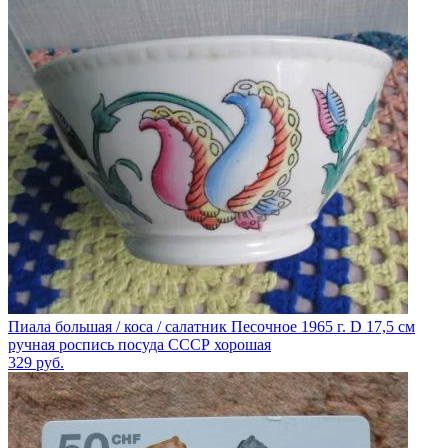
Пиала большая / коса / салатник Песочное 1965 г. D 17,5 см
ручная роспись посуда СССР хорошая
329
руб.