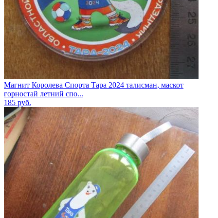
Магнит Королева Спорта Тара 2024 талисман, маскот
горностай летний спо...
185
руб.