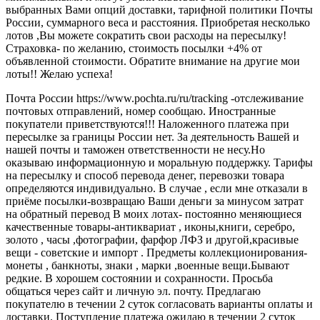
выбранных Вами опций доставки, тарифной политики Почты
России, суммарного веса и расстояния. Приобретая несколько
лотов ,Вы можете сократить свои расходы на пересылку!
Страховка- по желанию, стоимость посылки +4% от
объявленной стоимости. Обратите внимание на другие мои
лоты!! Желаю успеха!
Почта России https://www.pochta.ru/ru/tracking -отслеживание
почтовых отправлений, номер сообщаю. Иностранные
покупатели приветствуются!!! Наложенного платежа при
пересылке за границы России нет. За деятельность Вашей и
нашей почты и таможен ответственности не несу.Но
оказываю информационную и моральную поддержку. Тарифы
на пересылку и способ перевода денег, перевозки товара
определяются индивидуально. В случае , если мне отказали в
приёме посылки-возвращаю Ваши деньги за минусом затрат
на обратный перевод В моих лотах- постоянно меняющиеся
качественные товары-антиквариат , иконы,книги, серебро,
золото , часы ,фотографии, фарфор ЛФЗ и другой,красивые
вещи - советские и импорт . Предметы коллекционирования-
монеты , банкноты, знаки , марки ,военные вещи.Бывают
редкие. В хорошем состоянии и сохранности. Просьба
общаться через сайт и личную эл. почту. Предлагаю
покупателю в течении 2 суток согласовать варианты оплаты и
доставки. Поступление платежа ожидаю в течении 2 суток