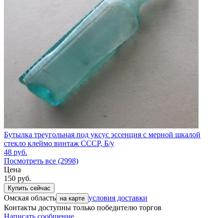
Бутылка треугольная под уксус эссенция с мерной шкалой
стекло клеймо винтаж СССР, Б/у
48
руб.
Посмотреть все (2998)
Цена
150
руб.
Купить сейчас
Омская область
условия доставки
на карте
Контакты доступны только победителю торгов
Написать сообщение