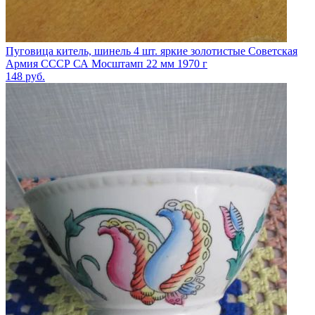
Пуговица китель, шинель 4 шт. яркие золотистые Советская
Армия СССР СА Мосштамп 22 мм 1970 г
148
руб.