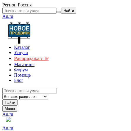
Регион
Россия
Найти
Au.ru
Каталог
Услуги
Распродажа с 1
₽
Магазины
Форум
Помощь
Блог
Найти
Меню
Au.ru
Au.ru