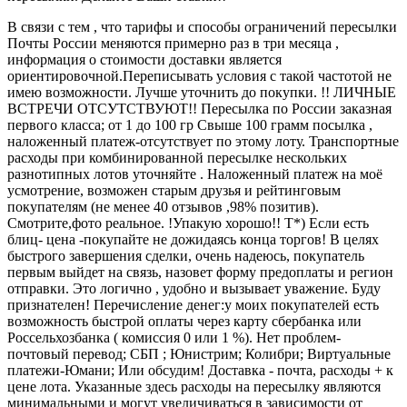
В связи с тем , что тарифы и способы ограничений пересылки
Почты России меняются примерно раз в три месяца ,
информация о стоимости доставки является
ориентировочной.Переписывать условия с такой частотой не
имею возможности. Лучше уточнить до покупки. !! ЛИЧНЫЕ
ВСТРЕЧИ ОТСУТСТВУЮТ!! Пересылка по России заказная
первого класса; от 1 до 100 гр Свыше 100 грамм посылка ,
наложенный платеж-отсутствует по этому лоту. Транспортные
расходы при комбинированной пересылке нескольких
разнотипных лотов уточняйте . Наложенный платеж на моё
усмотрение, возможен старым друзья и рейтинговым
покупателям (не менее 40 отзывов ,98% позитив).
Смотрите,фото реальное. !Упакую хорошо!! Т*) Если есть
блиц- цена -покупайте не дожидаясь конца торгов! В целях
быстрого завершения сделки, очень надеюсь, покупатель
первым выйдет на связь, назовет форму предоплаты и регион
отправки. Это логично , удобно и вызывает уважение. Буду
признателен! Перечисление денег:у моих покупателей есть
возможность быстрой оплаты через карту сбербанка или
Россельхозбанка ( комиссия 0 или 1 %). Нет проблем-
почтовый перевод; СБП ; Юнистрим; Колибри; Виртуальные
платежи-Юмани; Или обсудим! Доставка - почта, расходы + к
цене лота. Указанные здесь расходы на пересылку являются
минимальными и могут увеличиваться в зависимости от