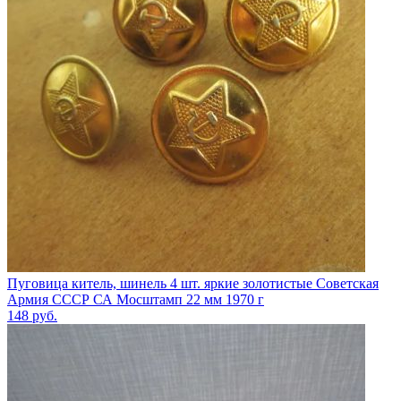
Пуговица китель, шинель 4 шт. яркие золотистые Советская
Армия СССР СА Мосштамп 22 мм 1970 г
148
руб.