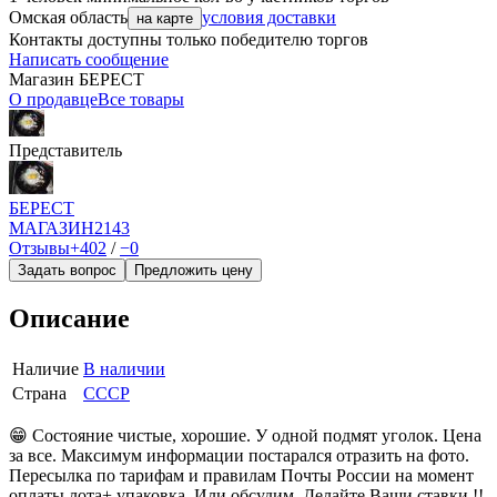
Омская область
условия доставки
на карте
Контакты доступны только победителю торгов
Написать сообщение
Магазин БEPECT
О продавце
Все товары
Представитель
БEPECT
МАГАЗИН
2143
Отзывы
+402
/
−0
Задать вопрос
Предложить цену
Описание
Наличие
В наличии
Страна
СССР
😁 Состояние чистые, хорошие. У одной подмят уголок. Цена
за все. Максимум информации постарался отразить на фото.
Пересылка по тарифам и правилам Почты России на момент
оплаты лота+ упаковка. Или обсудим. Делайте Ваши ставки !!