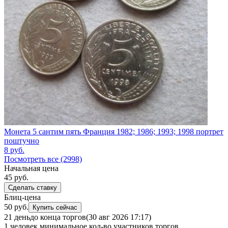
Монета 5 сантим пять Франция 1982; 1986; 1993; 1998 портрет
поштучно
8
руб.
Посмотреть все (2998)
Начальная цена
45
руб.
Сделать ставку
Блиц-цена
50 руб.
Купить сейчас
21 день
до конца торгов
(30 авг 2026 17:17)
1 человек
минимальное кол-во участников торгов