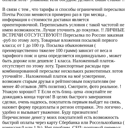
В связи с тем , что тарифы и способы ограничений пересылки
Почты России меняются примерно раз в три месяца ,
информация о стоимости доставки является
ориентировочной. Переписывать условия с такой частотой не
имею возможности. Лучше уточнить до покупки. !! ЛИЧНЫЕ
ВСТРЕЧИ ОТСУТСТВУЮТ!! Пересылка по России заказная
-руб по этому лоту, Товарные вложения посылкой первого
класса; от 1 до 100 гр. Посылка обыкновенная (
преимущественно тяжелее 100 грамм) зависит от веса и
тарифного пояс и цена определяется индивидуально , может
быть дороже или дешевле 1 класса. Наложенный платеж-
отсутствует по этому лоту. Транспортные расходы при
комбинированной пересылке нескольких разнотипных лотов
уточняйте . Наложенный платеж на моё усмотрение,
возможен старым друзья и рейтинговым покупателям (не
менее 40 отзывов ,98% позитив). Смотрите, фото реальное. !
Упакую хорошо!! Т Если есть блиц- цена -покупайте не
дожидаясь конца торгов! В целях быстрого завершения
сделки, очень надеюсь, покупатель первым выйдет на связь,
назовет форму предоплаты и регион отправки. Это логично ,
удобно и вызывает уважение. Буду признателен!
Перечисление денег:у моих покупателей есть возможность
быстрой оплаты через карту Сбербанка или Россельхозбанка (
комиссия 0 или 1 %). Нет проблем- СБП; почтовый перевод;