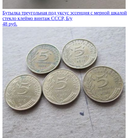
Бутылка треугольная под уксус эссенция с мерной шкалой
стекло клеймо винтаж СССР, Б/у
48
руб.