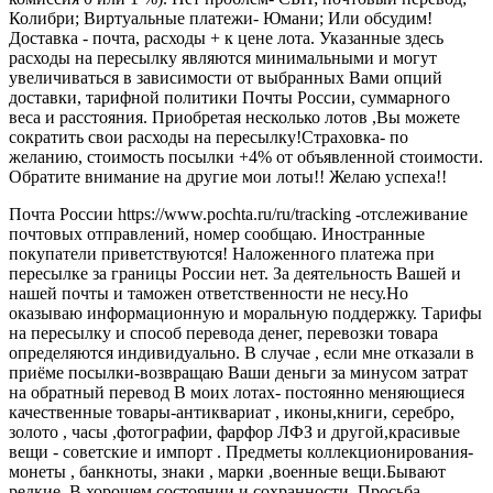
Колибри; Виртуальные платежи- Юмани; Или обсудим!
Доставка - почта, расходы + к цене лота. Указанные здесь
расходы на пересылку являются минимальными и могут
увеличиваться в зависимости от выбранных Вами опций
доставки, тарифной политики Почты России, суммарного
веса и расстояния. Приобретая несколько лотов ,Вы можете
сократить свои расходы на пересылку!Страховка- по
желанию, стоимость посылки +4% от объявленной стоимости.
Обратите внимание на другие мои лоты!! Желаю успеха!!
Почта России https://www.pochta.ru/ru/tracking -отслеживание
почтовых отправлений, номер сообщаю. Иностранные
покупатели приветствуются! Наложенного платежа при
пересылке за границы России нет. За деятельность Вашей и
нашей почты и таможен ответственности не несу.Но
оказываю информационную и моральную поддержку. Тарифы
на пересылку и способ перевода денег, перевозки товара
определяются индивидуально. В случае , если мне отказали в
приёме посылки-возвращаю Ваши деньги за минусом затрат
на обратный перевод В моих лотах- постоянно меняющиеся
качественные товары-антиквариат , иконы,книги, серебро,
золото , часы ,фотографии, фарфор ЛФЗ и другой,красивые
вещи - советские и импорт . Предметы коллекционирования-
монеты , банкноты, знаки , марки ,военные вещи.Бывают
редкие. В хорошем состоянии и сохранности. Просьба