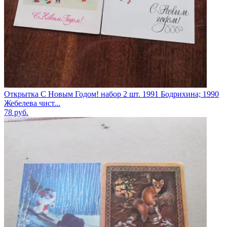
Открытка С Новым Годом! набор 2 шт. 1991 Бодрихина; 1990
Жебелева чист...
78
руб.