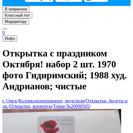
В избранное
Классный лот
Модератору
0
Инфо
Открытка с праздником
Октября! набор 2 шт. 1970
фото Гидиримский; 1988 худ.
Андрианов; чистые
г. Омск
/
Коллекционирование, моделизм
/
Открытки, билеты и
др.
/
Открытки, конверты
/
Товар №20090505
/