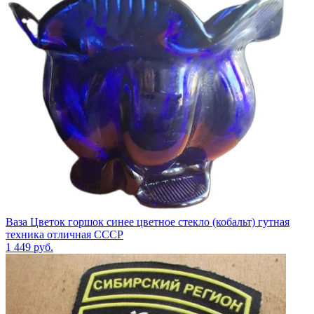
Ваза Цветок горшок синее цветное стекло (кобальт) гутная
техника отличная СССР
1 449
руб.