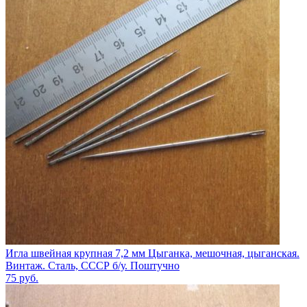
Игла швейная крупная 7,2 мм Цыганка, мешочная, цыганская.
Винтаж. Сталь, СССР б/у. Поштучно
75
руб.