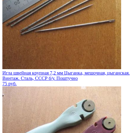
Игла швейная крупная 7,2 мм Цыганка, мешочная, цыганская.
Винтаж. Сталь, СССР б/у. Поштучно
75
руб.