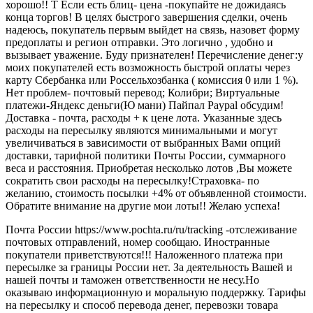
хорошо!! Т Если есть блиц- цена -покупайте не дожидаясь
конца торгов! В целях быстрого завершения сделки, очень
надеюсь, покупатель первым выйдет на связь, назовет форму
предоплаты и регион отправки. Это логично , удобно и
вызывает уважение. Буду признателен! Перечисление денег:у
моих покупателей есть возможность быстрой оплаты через
карту Сбербанка или Россельхозбанка ( комиссия 0 или 1 %).
Нет проблем- почтовый перевод; Колибри; Виртуальные
платежи-Яндекс деньги(Ю мани) Пайпал Paypal обсудим!
Доставка - почта, расходы + к цене лота. Указанные здесь
расходы на пересылку являются минимальными и могут
увеличиваться в зависимости от выбранных Вами опций
доставки, тарифной политики Почты России, суммарного
веса и расстояния. Приобретая несколько лотов ,Вы можете
сократить свои расходы на пересылку!Страховка- по
желанию, стоимость посылки +4% от объявленной стоимости.
Обратите внимание на другие мои лоты!! Желаю успеха!
Почта России https://www.pochta.ru/ru/tracking -отслеживание
почтовых отправлений, номер сообщаю. Иностранные
покупатели приветствуются!!! Наложенного платежа при
пересылке за границы России нет. За деятельность Вашей и
нашей почты и таможен ответственности не несу.Но
оказываю информационную и моральную поддержку. Тарифы
на пересылку и способ перевода денег, перевозки товара