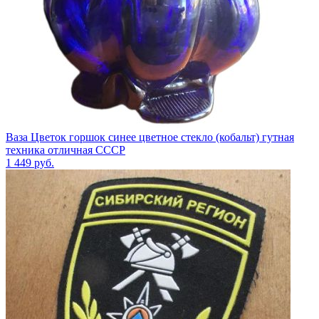
Ваза Цветок горшок синее цветное стекло (кобальт) гутная
техника отличная СССР
1 449
руб.