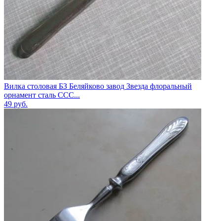
Вилка столовая БЗ Беляйково завод Звезда флоральный
орнамент сталь ССС...
49
руб.