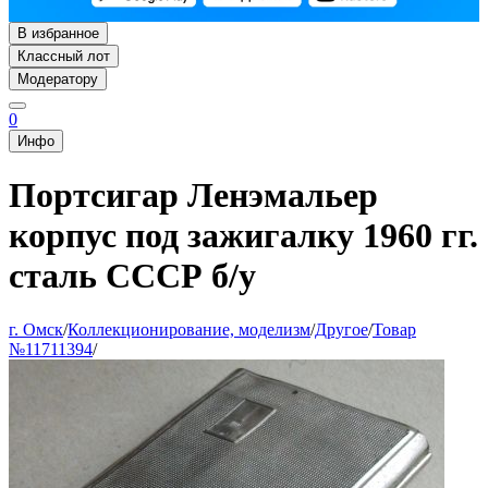
В избранное
Классный лот
Модератору
0
Инфо
Портсигар Ленэмальер
корпус под зажигалку 1960 гг.
сталь СССР б/у
г. Омск
/
Коллекционирование, моделизм
/
Другое
/
Товар
№11711394
/