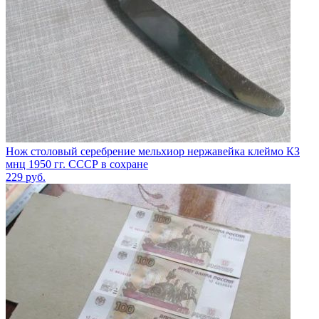
Нож столовый серебрение мельхиор нержавейка клеймо КЗ
мнц 1950 гг. СССР в сохране
229
руб.