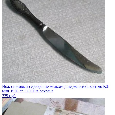
Нож столовый серебрение мельхиор нержавейка клеймо КЗ
мнц 1950 гг. СССР в сохране
229
руб.