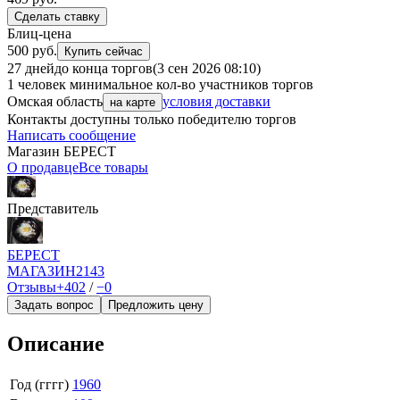
Сделать ставку
Блиц-цена
500 руб.
Купить сейчас
27 дней
до конца торгов
(3 сен 2026 08:10)
1 человек
минимальное кол-во участников торгов
Омская область
условия доставки
на карте
Контакты доступны только победителю торгов
Написать сообщение
Магазин БEPECT
О продавце
Все товары
Представитель
БEPECT
МАГАЗИН
2143
Отзывы
+402
/
−0
Задать вопрос
Предложить цену
Описание
Год (гггг)
1960