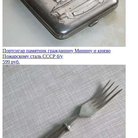
Портсигар памятник гражданину Минину и князю
Пожарскому сталь СССР б/у
599
руб.