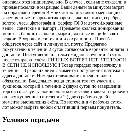
определяются индивидуально. В случае , если мне отказали в
приёме посылки-возвращаю Ваши деньги за минусом затрат
на обратный перевод В моих лотах- постоянно меняющиеся
качественные товары-антиквариат , иконы,книги, серебро,
золото , часы ,фотографии, фарфор ЛФЗ и другой,красивые
вещи - советские и импорт . Предметы коллекционирования-
монеты , банкноты, знаки , марки ,военные вещи.Бывают
редкие. В хорошем состоянии и сохранности. Просьба
общаться через сайт и личную эл. почту. Предлагаю
покупателю в течении 2 суток согласовать варианты оплаты и
доставки. Поступление платежа ожидаю в течении 2 суток
после отправки счёта. ЛИЧНЫХ ВСТРЕЧ НЕТ !! ТЕЛЕФОН
В СЕТИ НЕ ИСПОЛЬЗУЮ!! Товар передаю перевозчику в
течении 1-3 рабочих дней с момента поступления платежа и
адреса доставки. Номера отслеживания предоставляю
обязательно. Владельцем вещи становится тот участник
аукциона, который в течении 2 (двух) суток по завершении
торгов согласует условия оплаты и доставки заказа и проведет
оплату купленного в течении 2 ( двух) рабочих дней с
момента выставления счёта. По истечении 4 рабочих суток
лот может забрать любой оплативший первым покупатель. -
Условия передачи