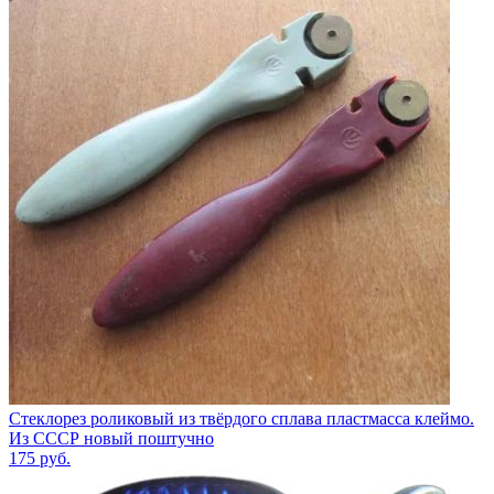
Стеклорез роликовый из твёрдого сплава пластмасса клеймо.
Из СССР новый поштучно
175
руб.