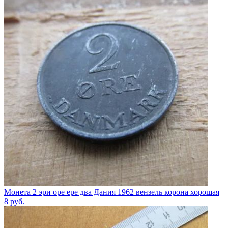
Монета 2 эри оре ере два Дания 1962 вензель корона хорошая
8
руб.