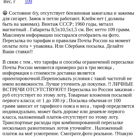
Вес, г
109
😁 Состояние б/у, отсутствует бензиновая зажигалка и зажимы
для сигарет. Замок и петли работают. Клейм нет ( должны
быть на зажимах). Винтаж СССР; 1960 годы, металл
магнитный . Габариты 8,5х10,5х1,5 см. Вес нетто 109 грамм.
Максимум информации постарался отобразить на фото.
Пересылка по тарифам и правилам Почты России на момент
оплаты лота + упаковка. Или Сбербанк посылка. Делайте
Ваши ставки!!
В связи с тем , что тарифы и способы ограничений пересылки
Почты России меняются примерно раз в три месяца ,
информация о стоимости доставки является
ориентировочной.Переписывать условия с такой частотой не
имею возможности. Лучше уточнить до покупки. !! ЛИЧНЫЕ
ВСТРЕЧИ ОТСУТСТВУЮТ!! Пересылка по России заказная -
руб отсутствует по этому лоту, Товарные вложения посылкой
первого класса; от 1 до 100 гр ; Посылка обычная от 100
грамм зависит от тарифного пояса и веса , тариф определяется
индивидуально, может быть дороже или дешевле первого
класса, наложенный платеж-отсутствует по этому лоту.
Транспортные расходы при комбинированной пересылке
нескольких разнотипных лотов уточняйте . Наложенный
платеж на моё усмотрение. Смотрите,фото реальное. !Упакую