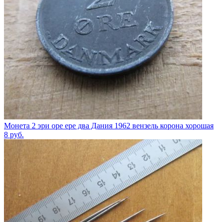
Монета 2 эри оре ере два Дания 1962 вензель корона хорошая
8
руб.