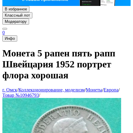
В избранное
Классный лот
Модератору
0
Инфо
Монета 5 рапен пять рапп
Швейцария 1952 портрет
флора хорошая
г. Омск
/
Коллекционирование, моделизм
/
Монеты
/
Европа
/
Товар №10946793
/