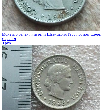
Монета 5 рапен пять рапп Швейцария 1955 портрет флора
хорошая
9
руб.