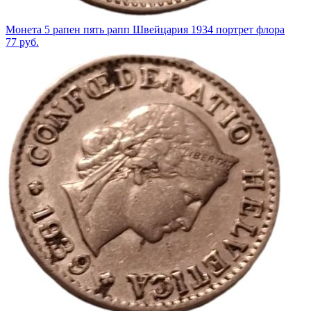
Монета 5 рапен пять рапп Швейцария 1934 портрет флора
77
руб.