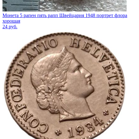
Монета 5 рапен пять рапп Швейцария 1948 портрет флора
хорошая
24
руб.