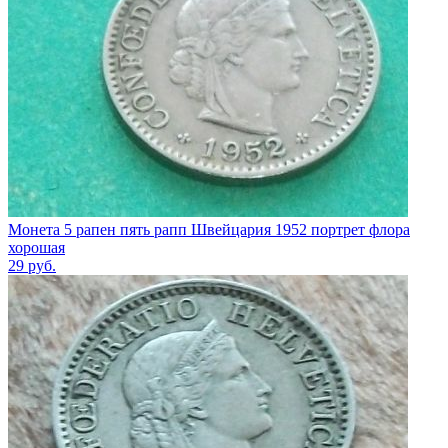
Монета 5 рапен пять рапп Швейцария 1952 портрет флора
хорошая
29
руб.