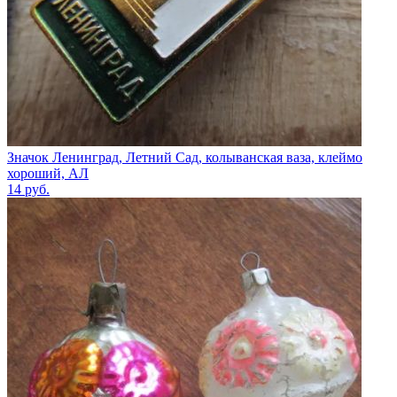
Значок Ленинград, Летний Сад, колыванская ваза, клеймо
хороший, АЛ
14
руб.