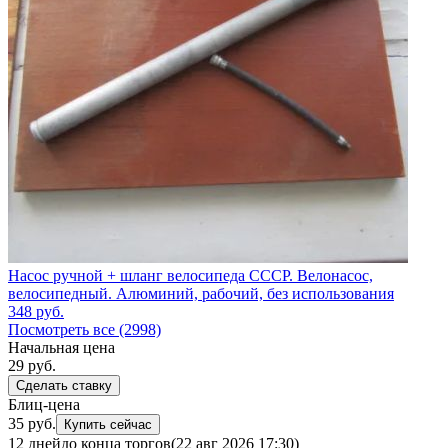
Насос ручной + шланг велосипеда СССР. Велонасос,
велосипедный. Алюминий, рабочий, без использования
348
руб.
Посмотреть все (2998)
Начальная цена
29
руб.
Сделать ставку
Блиц-цена
35 руб.
Купить сейчас
12 дней
до конца торгов
(22 авг 2026 17:30)