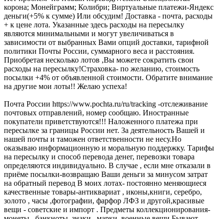
корона; Монейграмм; Колибри; Виртуальные платежи-Яндекс
деньги(+5% к сумме) Или обсудим! Доставка - почта, расходы
+ к цене лота. Указанные здесь расходы на пересылку
являются минимальными и могут увеличиваться в
зависимости от выбранных Вами опций доставки, тарифной
политики Почты России, суммарного веса и расстояния.
Приобретая несколько лотов ,Вы можете сократить свои
расходы на пересылку!Страховка- по желанию, стоимость
посылки +4% от объявленной стоимости. Обратите внимание
на другие мои лоты!! Желаю успеха!
Почта России https://www.pochta.ru/ru/tracking -отслеживание
почтовых отправлений, номер сообщаю. Иностранные
покупатели приветствуются!!! Наложенного платежа при
пересылке за границы России нет. За деятельность Вашей и
нашей почты и таможен ответственности не несу.Но
оказываю информационную и моральную поддержку. Тарифы
на пересылку и способ перевода денег, перевозки товара
определяются индивидуально. В случае , если мне отказали в
приёме посылки-возвращаю Ваши деньги за минусом затрат
на обратный перевод В моих лотах- постоянно меняющиеся
качественные товары-антиквариат , иконы,книги, серебро,
золото , часы ,фотографии, фарфор ЛФЗ и другой,красивые
вещи - советские и импорт . Предметы коллекционирования-
монеты , банкноты, знаки , марки ,военные вещи.Бывают