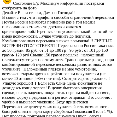
Состояние Б/у. Максимум информации постарался
отобразить на фото.
Делайте Ваши ставки, Дамы и Господа!!
В связи с тем , что тарифы и способы ограничений пересылки
Почты России меняются примерно раз в три месяца ,
информация о стоимости доставки является
ориентировочной.Переписывать условия с такой частотой не
имею возможности. Лучше уточнить до покупки.
Комбинированная пересылка значков возможна! !! ЛИЧНЫЕ
ВСТРЕЧИ ОТСУТСТВУЮТ!! Пересылка по России заказная-
до 50 грамм -85 руб; от 51 до 100 гр - 95 руб ; от 101 до 150
грамм- 120 руб Свыше 150 грамм посылка , наложенный
платеж-отсутствует по этому лоту. Транспортные расходы при
комбинированной пересылке нескольких разнотипных лотов
уточняйте . Наложенный платеж на моё усмотрение,
возможен старым друзья и рейтинговым покупателям (не
менее 40 отзывов ,98% позитив). Смотрите,фото реальное. !
Упакую хорошо!! Т Если есть блиц- цена -покупайте не
дожидаясь конца торгов! В целях быстрого завершения
сделки, очень надеюсь, покупатель первым выйдет на связь,
назовет форму предоплаты и регион отправки. Это логично ,
удобно и вызывает уважение. Буду признателен!
Перечисление денег:у моих покупателей есть возможность
быстрой оплаты через карту сбербанка ( комиссия 0 или 1 %).
Нет проблем- почтовый перевод;Western Union;Золотая