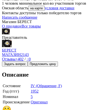
1 человек
минимальное кол-во участников торгов
Омская область
условия доставки
на карте
Контакты доступны только победителю торгов
Написать сообщение
Магазин БEPECT
О продавце
Все товары
Представитель
БEPECT
МАГАЗИН
2143
Отзывы
+402
/
−0
Задать вопрос
Предложить цену
Описание
Состояние
IV (Обращение, F)
Год (гггг)
1952
Номинал
5
Происхождение
Оригинал