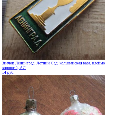
Значок Ленинград, Летний Сад, колыванская ваза, клеймо
хороший, АЛ
14
руб.