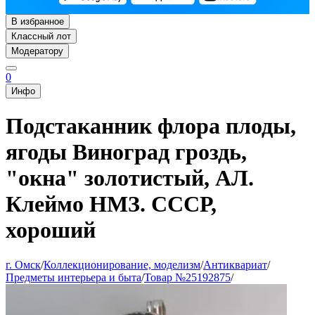
В избранное
Классный лот
Модератору
0
Инфо
Подстаканник флора плоды,
ягоды Виноград гроздь,
"окна" золотистый, АЛ.
Клеймо НМЗ. СССР,
хороший
г. Омск
/
Коллекционирование, моделизм
/
Антиквариат
/
Предметы интерьера и быта
/
Товар №25192875
/