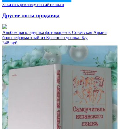
Заказать рекламу на сайте au.ru
Другие лоты продавца
Альбом раскладушка фотовырезок Советская Армия
большеформатный из Красного уголка. Б/у
348
руб.