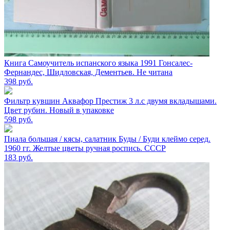
Книга Самоучитель испанского языка 1991 Гонсалес-
Фернандес, Шидловская, Дементьев. Не читана
398
руб.
Фильтр кувшин Аквафор Престиж 3 л.с двумя вкладышами.
Цвет рубин. Новый в упаковке
598
руб.
Пиала большая / кясы, салатник Буды / Буди клеймо серед.
1960 гг. Желтые цветы ручная роспись. СССР
183
руб.