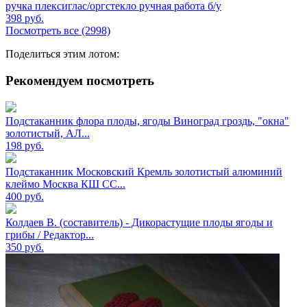
ручка плексиглас/оргстекло ручная работа б/у
398
руб.
Посмотреть все (2998)
Поделиться этим лотом:
Рекомендуем посмотреть
Подстаканник флора плоды, ягоды Виноград гроздь, "окна"
золотистый, АЛ...
198
руб.
Подстаканник Московский Кремль золотистый алюминий
клеймо Москва КШ СС...
400
руб.
Колдаев В. (составитель) - Дикорастущие плоды ягоды и
грибы / Редактор...
350
руб.