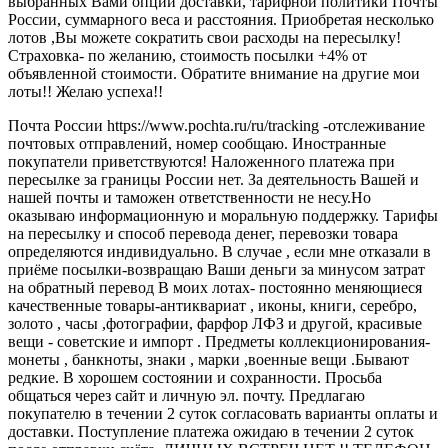
выбранных Вами опций доставки, тарифной политики Почты
России, суммарного веса и расстояния. Приобретая несколько
лотов ,Вы можете сократить свои расходы на пересылку!
Страховка- по желанию, стоимость посылки +4% от
объявленной стоимости. Обратите внимание на другие мои
лоты!! Желаю успеха!!
Почта России https://www.pochta.ru/ru/tracking -отслеживание
почтовых отправлений, номер сообщаю. Иностранные
покупатели приветствуются! Наложенного платежа при
пересылке за границы России нет. За деятельность Вашей и
нашей почты и таможен ответственности не несу.Но
оказываю информационную и моральную поддержку. Тарифы
на пересылку и способ перевода денег, перевозки товара
определяются индивидуально. В случае , если мне отказали в
приёме посылки-возвращаю Ваши деньги за минусом затрат
на обратный перевод В моих лотах- постоянно меняющиеся
качественные товары-антиквариат , иконы, книги, серебро,
золото , часы ,фотографии, фарфор ЛФЗ и другой, красивые
вещи - советские и импорт . Предметы коллекционирования-
монеты , банкноты, знаки , марки ,военные вещи .Бывают
редкие. В хорошем состоянии и сохранности. Просьба
общаться через сайт и личную эл. почту. Предлагаю
покупателю в течении 2 суток согласовать варианты оплаты и
доставки. Поступление платежа ожидаю в течении 2 суток