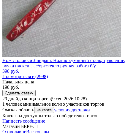
Нож столовый Ландыш. Ножик кухонный сталь, травление,
ручка плексиглас/оргстекло ручная работа б/у
398
руб.
Посмотреть все (2998)
Начальная цена
198
руб.
Сделать ставку
29 дней
до конца торгов
(9 сен 2026 10:28)
1 человек
минимальное кол-во участников торгов
Омская область
условия доставки
на карте
Контакты доступны только победителю торгов
Написать сообщение
Магазин БEPECT
О продавце
Все товары