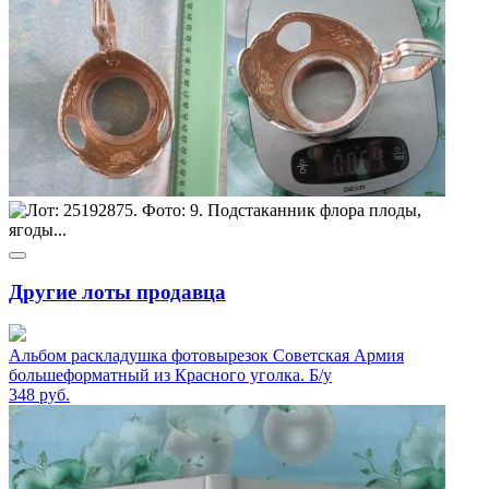
Другие лоты продавца
Альбом раскладушка фотовырезок Советская Армия
большеформатный из Красного уголка. Б/у
348
руб.