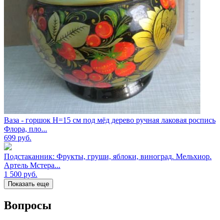
Ваза - горшок Н=15 см под мёд дерево ручная лаковая роспись
Флора, пло...
699
руб.
Подстаканник: Фрукты, груши, яблоки, виноград. Мельхиор.
Артель Мстера...
1 500
руб.
Показать еще
Вопросы