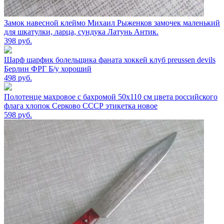
Замок навесной клеймо Михаил Рыженков замочек маленький
для шкатулки, ларца, сундука Латунь Антик.
398
руб.
Шарф шарфик болельщика фаната хоккей клуб preussen devils
Берлин ФРГ Б/у хороший
498
руб.
Полотенце махровое с бахромой 50х110 см цвета российского
флага хлопок Серково СССР этикетка новое
598
руб.