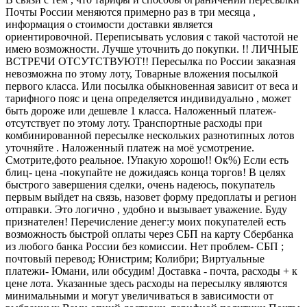
Почты России меняются примерно раз в три месяца ,
информация о стоимости доставки является
ориентировочной. Переписывать условия с такой частотой не
имею возможности. Лучше уточнить до покупки. !! ЛИЧНЫЕ
ВСТРЕЧИ ОТСУТСТВУЮТ!! Пересылка по России заказная
невозможна по этому лоту, Товарные вложения посылкой
первого класса. Или посылка обыкновенная зависит от веса и
тарифного пояс и цена определяется индивидуально , может
быть дороже или дешевле 1 класса. Наложенный платеж-
отсутствует по этому лоту. Транспортные расходы при
комбинированной пересылке нескольких разнотипных лотов
уточняйте . Наложенный платеж на моё усмотрение.
Смотрите,фото реальное. !Упакую хорошо!! Ок%) Если есть
блиц- цена -покупайте не дожидаясь конца торгов! В целях
быстрого завершения сделки, очень надеюсь, покупатель
первым выйдет на связь, назовет форму предоплаты и регион
отправки. Это логично , удобно и вызывает уважение. Буду
признателен! Перечисление денег:у моих покупателей есть
возможность быстрой оплаты через СБП на карту Сбербанка
из любого банка России без комиссии. Нет проблем- СБП ;
почтовый перевод; Юнистрим; Колибри; Виртуальные
платежи- Юмани, или обсудим! Доставка - почта, расходы + к
цене лота. Указанные здесь расходы на пересылку являются
минимальными и могут увеличиваться в зависимости от