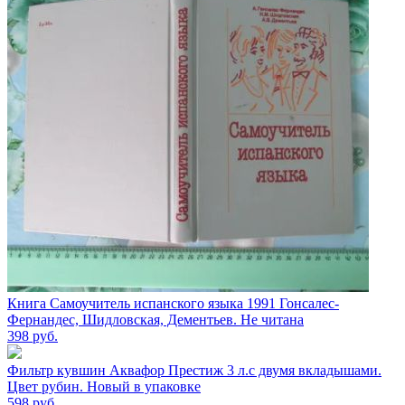
Книга Самоучитель испанского языка 1991 Гонсалес-
Фернандес, Шидловская, Дементьев. Не читана
398
руб.
Фильтр кувшин Аквафор Престиж 3 л.с двумя вкладышами.
Цвет рубин. Новый в упаковке
598
руб.