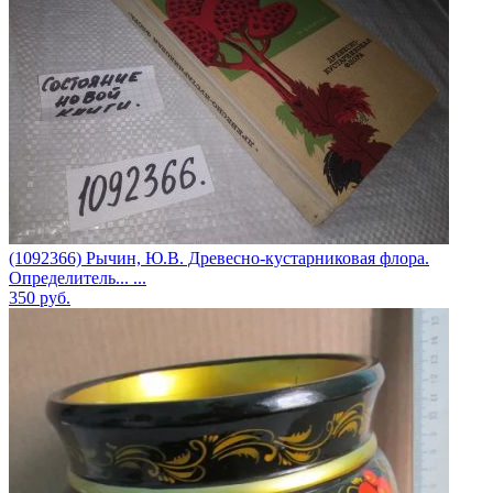
(1092366) Рычин, Ю.В. Древесно-кустарниковая флора.
Определитель... ...
350
руб.