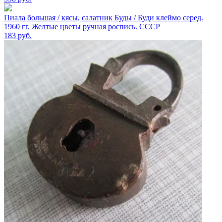
Пиала большая / кясы, салатник Буды / Буди клеймо серед.
1960 гг. Желтые цветы ручная роспись. СССР
183
руб.