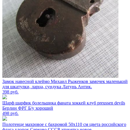
Замок навесной клеймо Михаил Рыженков замочек маленький
для шкатулки, ларца, сундука Латунь Антик.
398
руб.
Шарф шарфик болельщика фаната хоккей клуб preussen devils
Берлин ФРГ Б/у хороший
498
руб.
Полотенце махровое с бахромой 50х110 см цвета российского
флага хлопок Серково СССР этикетка новое