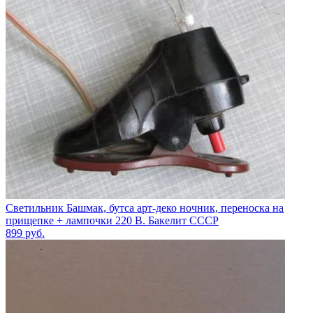
Светильник Башмак, бутса арт-деко ночник, переноска на
прищепке + лампочки 220 В. Бакелит СССР
899
руб.