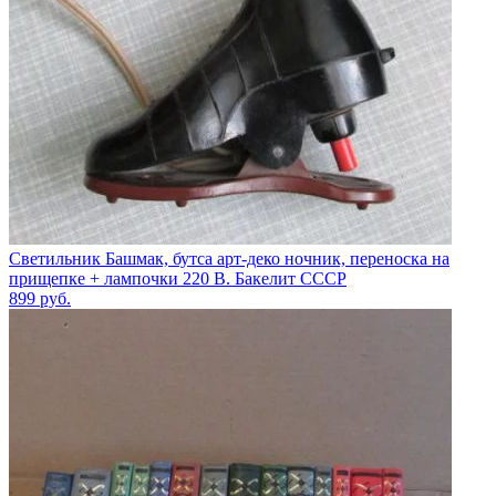
Светильник Башмак, бутса арт-деко ночник, переноска на
прищепке + лампочки 220 В. Бакелит СССР
899
руб.