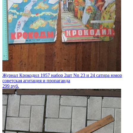
Журнал Крокодил 1957 набор 2шт Nn 23 и 24 сатира юмор
советская агитация и пропаганда
299
руб.