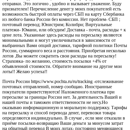
отправки. Это логично , удобно и вызывает уважение. Буду
признателен! Перечисление денег:у моих покупателей есть
возможность быстрой оплаты через СБП на карту Сбербанка
из любого банка России без комиссии. Нет проблем- СБП ;
почтовый перевод; Юнистрим; Колибри; Виртуальные
платежи- Юмани, или обсудим! Доставка - почта, расходы + к
цене лота. Указанные здесь расходы на пересылку являются
минимальными и могут увеличиваться в зависимости от
выбранных Вами опций доставки, тарифной политики Почты
России, суммарного веса и расстояния. Приобретая несколько
лотов ,Вы можете сократить свои расходы на пересылку!
Страховка- по желанию, стоимость посылки +4% от
объявленной стоимости. Обратите внимание на другие мои
лоты!! Желаю успеха!!
Почта России https://www.pochta.ru/ru/tracking -отслеживание
почтовых отправлений, номер сообщаю. Иностранные
покупатели приветствуются! Наложенного платежа при
пересылке за границы России нет. За деятельность Вашей и
нашей почты и таможен ответственности не несу.Но
оказываю информационную и моральную поддержку. Тарифы
на пересылку и способ перевода денег, перевозки товара
определяются индивидуально. В случае , если мне отказали в
приёме посылки-возвращаю Ваши деньги за минусом затрат
на обратный перевод В моих лотах- постоянно меняющиеся