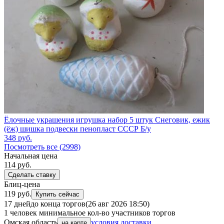
Ёлочные украшения игрушка набор 5 штук Снеговик, ежик
(ёж) шишка подвески пенопласт СССР Б/у
348
руб.
Посмотреть все (2998)
Начальная цена
114
руб.
Сделать ставку
Блиц-цена
119 руб.
Купить сейчас
17 дней
до конца торгов
(26 авг 2026 18:50)
1 человек
минимальное кол-во участников торгов
Омская область
условия доставки
на карте