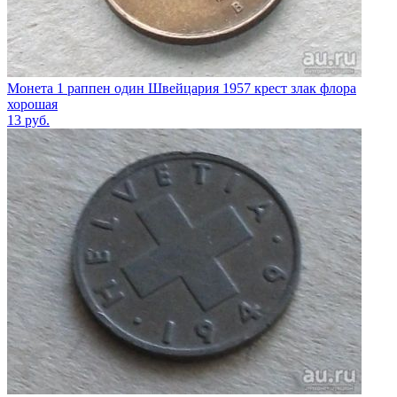
Монета 1 раппен один Швейцария 1957 крест злак флора
хорошая
13
руб.