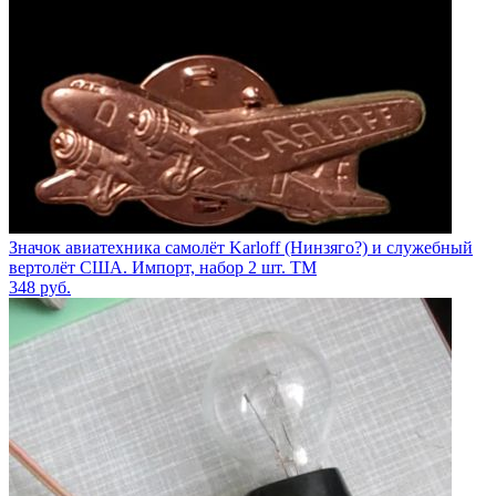
Значок авиатехника самолёт Karloff (Нинзяго?) и служебный
вертолёт США. Импорт, набор 2 шт. ТМ
348
руб.