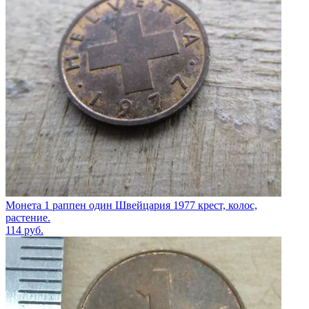
Монета 1 раппен один Швейцария 1977 крест, колос,
растение.
114
руб.