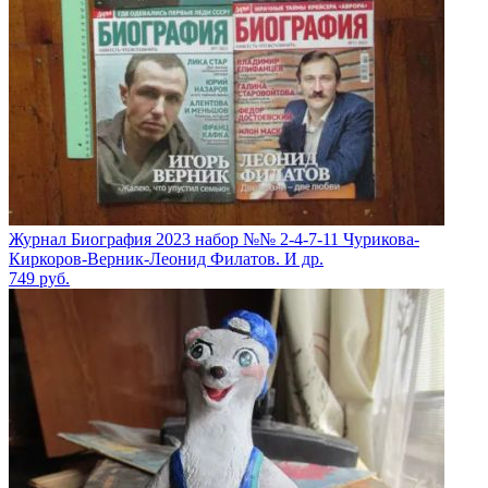
Журнал Биография 2023 набор №№ 2-4-7-11 Чурикова-
Киркоров-Верник-Леонид Филатов. И др.
749
руб.