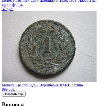
Монета 1 раппен один Швейцария 1956; 1959; Набор 2 шт.
крест, флора.
37
руб.
Монета 1 раппен один Швейцария 1856 B патина
899
руб.
Показать еще
Вопросы