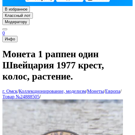
В избранное
Классный лот
Модератору
0
Инфо
Монета 1 раппен один
Швейцария 1977 крест,
колос, растение.
г. Омск
/
Коллекционирование, моделизм
/
Монеты
/
Европа
/
Товар №24888505
/