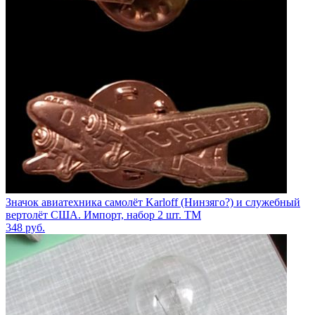
Значок авиатехника самолёт Karloff (Нинзяго?) и служебный
вертолёт США. Импорт, набор 2 шт. ТМ
348
руб.