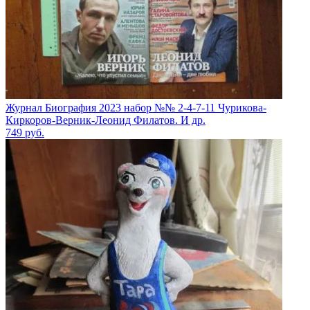
Журнал Биография 2023 набор №№ 2-4-7-11 Чурикова-
Киркоров-Верник-Леонид Филатов. И др.
749
руб.