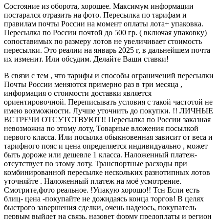
Состояние из оборота, хорошее. Максимум информации
постарался отразить на фото. Пересылка по тарифам и
правилам почты России на момент оплаты лота+ упаковка.
Пересылка по России почтой до 500 гр. ( включая упаковку)
сопоставимых по размеру лотов не увеличивает стоимость
пересылки. Это реалии на январь 2025 г, в дальнейшем почта
их изменит. Или обсудим. Делайте Ваши ставки!
В связи с тем , что тарифы и способы ограничений пересылки
Почты России меняются примерно раз в три месяца ,
информация о стоимости доставки является
ориентировочной. Переписывать условия с такой частотой не
имею возможности. Лучше уточнить до покупки. !! ЛИЧНЫЕ
ВСТРЕЧИ ОТСУТСТВУЮТ!! Пересылка по России заказная
невозможна по этому лоту, Товарные вложения посылкой
первого класса. Или посылка обыкновенная зависит от веса и
тарифного пояс и цена определяется индивидуально , может
быть дороже или дешевле 1 класса. Наложенный платеж-
отсутствует по этому лоту. Транспортные расходы при
комбинированной пересылке нескольких разнотипных лотов
уточняйте . Наложенный платеж на моё усмотрение.
Смотрите,фото реальное. !Упакую хорошо!! Тсн Если есть
блиц- цена -покупайте не дожидаясь конца торгов! В целях
быстрого завершения сделки, очень надеюсь, покупатель
первым выйдет на связь, назовет форму предоплаты и регион