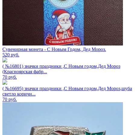
Сувенирная монета - С Новым Годом, Дед Мороз.
520
руб.
( №16801) значки праздники ,С Новым годом,Дед Мороз
(Красноярская фабр...
70
руб.
( №16695) значки праздники ,С Новым годом,Дед Мороз,шуба
светло коричн...
70
руб.