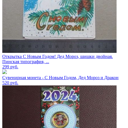
Открытка С Новым Годом! Дед Мороз, шишки двойная.
Пинская типография, ...
299
руб.
Сувенирная монета - С Новым Годом, Дед Мороз и Дракон
520
руб.