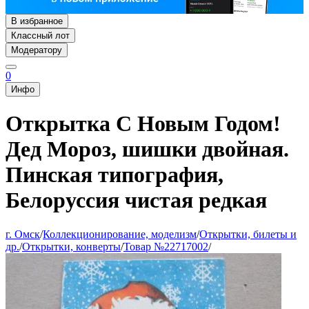
В избранное
Классный лот
Модератору
0
Инфо
Открытка С Новым Годом!
Дед Мороз, шишки двойная.
Пинская типография,
Белоруссия чистая редкая
г. Омск
/
Коллекционирование, моделизм
/
Открытки, билеты и
др.
/
Открытки, конверты
/
Товар №22717002
/