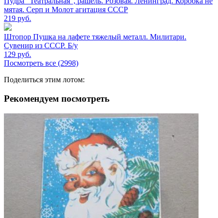
Пудра "Театральная", рашель. Розовая. Ленинград. Коробка не
мятая. Серп и Молот агитация СССР
219
руб.
Штопор Пушка на лафете тяжелый металл. Милитари.
Сувенир из СССР. Б/у
129
руб.
Посмотреть все (2998)
Поделиться этим лотом:
Рекомендуем посмотреть