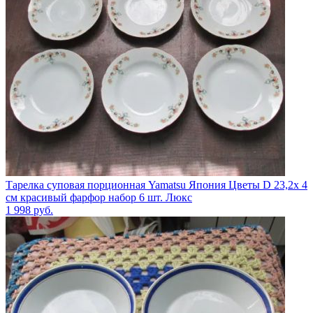
Тарелка суповая порционная Yamatsu Япония Цветы D 23,2х 4
см красивый фарфор набор 6 шт. Люкс
1 998
руб.