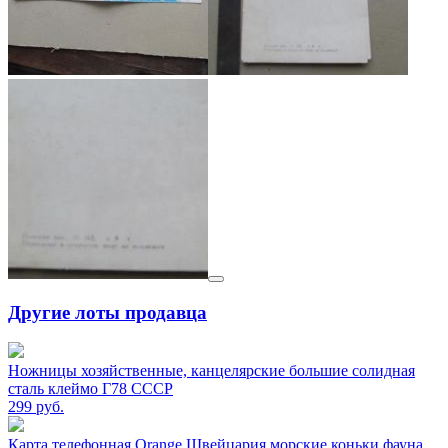
Другие лоты продавца
Ножницы хозяйственные, канцелярские большие солидная
сталь клеймо Г78 СССР
299
руб.
Карта телефонная Orange Швейцария морские коньки фауна