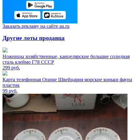
Заказать рекламу на сайте au.ru
Другие лоты продавца
Ножницы хозяйственные, канцелярские большие солидная
сталь клеймо Г78 СССР
299
руб.
Карта телефонная Orange Швейцария морские коньки фауна
пластик
99
руб.