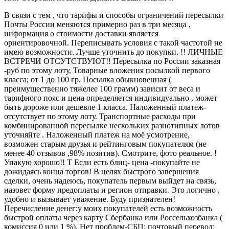
В связи с тем , что тарифы и способы ограничений пересылки
Почты России меняются примерно раз в три месяца ,
информация о стоимости доставки является
ориентировочной. Переписывать условия с такой частотой не
имею возможности. Лучше уточнить до покупки. !! ЛИЧНЫЕ
ВСТРЕЧИ ОТСУТСТВУЮТ!! Пересылка по России заказная
-руб по этому лоту, Товарные вложения посылкой первого
класса; от 1 до 100 гр. Посылка обыкновенная (
преимущественно тяжелее 100 грамм) зависит от веса и
тарифного пояс и цена определяется индивидуально , может
быть дороже или дешевле 1 класса. Наложенный платеж-
отсутствует по этому лоту. Транспортные расходы при
комбинированной пересылке нескольких разнотипных лотов
уточняйте . Наложенный платеж на моё усмотрение,
возможен старым друзья и рейтинговым покупателям (не
менее 40 отзывов ,98% позитив). Смотрите, фото реальное. !
Упакую хорошо!! Т Если есть блиц- цена -покупайте не
дожидаясь конца торгов! В целях быстрого завершения
сделки, очень надеюсь, покупатель первым выйдет на связь,
назовет форму предоплаты и регион отправки. Это логично ,
удобно и вызывает уважение. Буду признателен!
Перечисление денег:у моих покупателей есть возможность
быстрой оплаты через карту Сбербанка или Россельхозбанка (
комиссия 0 или 1 %). Нет проблем-СБП; почтовый перевод;