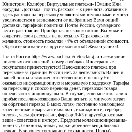
Юнистрим; Колибри; Виртуальные платежи- Юмани; Или
обсудим! Доставка - почта, расходы + к цене лота. Указанные
здесь расходы на пересылку являются минимальными и могут
увеличиваться в зависимости от выбранных Вами опций
доставки, тарифной политики Почты России, суммарного
веса и расстояния. Приобретая несколько лотов ,Вы можете
сократить свои расходы на пересылку!Страховка- по
желанию, стоимость посылки +4% от объявленной стоимости.
Обратите внимание на другие мои лоты!! Желаю успеха!!
Почта России https://www.pochta.ru/ru/tracking -отслеживание
почтовых отправлений, номер сообщаю. Иностранные
покупатели приветствуются! Наложенного платежа при
пересылке за границы России нет. За деятельность Вашей и
нашей почты и таможен ответственности не несу.Но
оказываю информационную и моральную поддержку. Тарифы
на пересылку и способ перевода денег, перевозки товара
определяются индивидуально. В случае , если мне отказали в
приёме посылки-возвращаю Ваши деньги за минусом затрат
на обратный перевод В моих лотах- постоянно меняющиеся
качественные товары-антиквариат , иконы,книги, серебро,
золото , часы ,фотографии, фарфор ЛФЗ и другой,красивые
вещи - советские и импорт . Предметы коллекционирования-
монеты , банкноты, знаки , марки ,военные вещи.Бывают
редкие. В хорошем состоянии и сохранности. Просьба