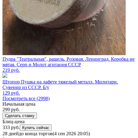
Пудра "Театральная", рашель. Розовая. Ленинград. Коробка не
мятая. Серп и Молот агитация СССР
219
руб.
Штопор Пушка на лафете тяжелый металл. Милитари.
Сувенир из СССР. Б/у
129
руб.
Посмотреть все (2998)
Начальная цена
299
руб.
Сделать ставку
Блиц-цена
333 руб.
Купить сейчас
28 дней
до конца торгов
(4 сен 2026 20:05)