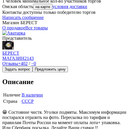
1 человек
минимальное кол-во участников торгов
Омская область
условия доставки
на карте
Контакты доступны только победителю торгов
Написать сообщение
Магазин БEPECT
О продавце
Все товары
Представитель
БEPECT
МАГАЗИН
2143
Отзывы
+402
/
−0
Задать вопрос
Предложить цену
Описание
Наличие
В наличии
Страна
СССР
😁 Состояние чистя. Уголки подмяты. Максимум информации
постарался отразить на фото. Пересылка по тарифам и
правилам Почты России на момент оплаты лота+ упаковка.
Или Сбербанк посылка. Делайте Ваши ставки !!