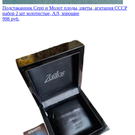
Подстаканник Серп и Молот плоды, цветы, агитация СССР
набор 2 шт золотистые, АЛ, хорошие
998
руб.