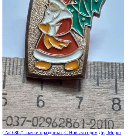
( №16802) значки праздники ,С Новым годом,Дед Мороз