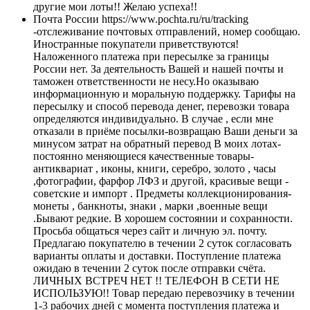
другие мои лоты!! Желаю успеха!!
Почта России https://www.pochta.ru/ru/tracking
-отслеживание почтовых отправлений, номер сообщаю.
Иностранные покупатели приветствуются!
Наложенного платежа при пересылке за границы
России нет. За деятельность Вашей и нашей почты и
таможен ответственности не несу.Но оказываю
информационную и моральную поддержку. Тарифы на
пересылку и способ перевода денег, перевозки товара
определяются индивидуально. В случае , если мне
отказали в приёме посылки-возвращаю Ваши деньги за
минусом затрат на обратный перевод В моих лотах-
постоянно меняющиеся качественные товары-
антиквариат , иконы, книги, серебро, золото , часы
,фотографии, фарфор ЛФЗ и другой, красивые вещи -
советские и импорт . Предметы коллекционирования-
монеты , банкноты, знаки , марки ,военные вещи
.Бывают редкие. В хорошем состоянии и сохранности.
Просьба общаться через сайт и личную эл. почту.
Предлагаю покупателю в течении 2 суток согласовать
варианты оплаты и доставки. Поступление платежа
ожидаю в течении 2 суток после отправки счёта.
ЛИЧНЫХ ВСТРЕЧ НЕТ !! ТЕЛЕФОН В СЕТИ НЕ
ИСПОЛЬЗУЮ!! Товар передаю перевозчику в течении
1-3 рабочих дней с момента поступления платежа и