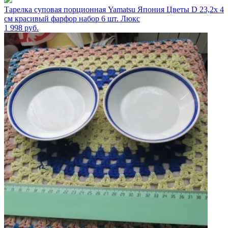
Тарелка суповая порционная Yamatsu Япония Цветы D 23,2х 4
см красивый фарфор набор 6 шт. Люкс
1 998
руб.