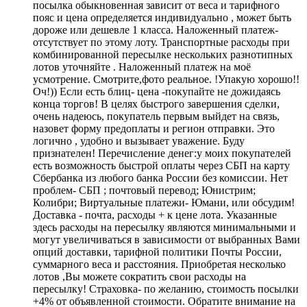
посылка обыкновенная зависит от веса и тарифного
пояс и цена определяется индивидуально , может быть
дороже или дешевле 1 класса. Наложенный платеж-
отсутствует по этому лоту. Транспортные расходы при
комбинированной пересылке нескольких разнотипных
лотов уточняйте . Наложенный платеж на моё
усмотрение. Смотрите,фото реальное. !Упакую хорошо!!
Оч!)) Если есть блиц- цена -покупайте не дожидаясь
конца торгов! В целях быстрого завершения сделки,
очень надеюсь, покупатель первым выйдет на связь,
назовет форму предоплаты и регион отправки. Это
логично , удобно и вызывает уважение. Буду
признателен! Перечисление денег:у моих покупателей
есть возможность быстрой оплаты через СБП на карту
Сбербанка из любого банка России без комиссии. Нет
проблем- СБП ; почтовый перевод; Юнистрим;
Колибри; Виртуальные платежи- Юмани, или обсудим!
Доставка - почта, расходы + к цене лота. Указанные
здесь расходы на пересылку являются минимальными и
могут увеличиваться в зависимости от выбранных Вами
опций доставки, тарифной политики Почты России,
суммарного веса и расстояния. Приобретая несколько
лотов ,Вы можете сократить свои расходы на
пересылку! Страховка- по желанию, стоимость посылки
+4% от объявленной стоимости. Обратите внимание на