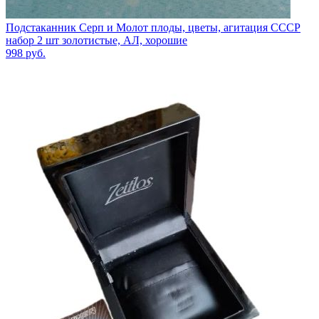
Подстаканник Серп и Молот плоды, цветы, агитация СССР
набор 2 шт золотистые, АЛ, хорошие
998
руб.