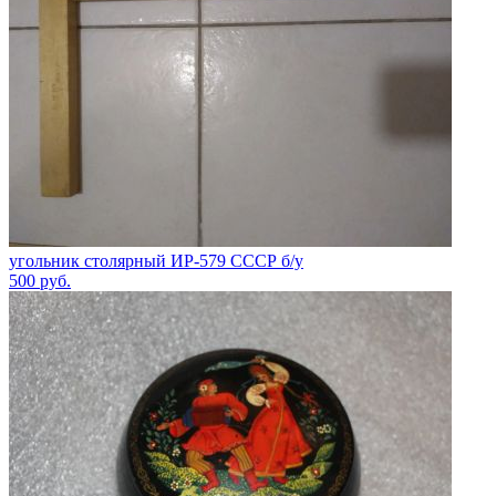
угольник столярный ИР-579 СССР б/у
500
руб.