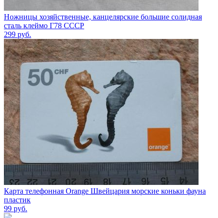
Ножницы хозяйственные, канцелярские большие солидная
сталь клеймо Г78 СССР
299
руб.
Карта телефонная Orange Швейцария морские коньки фауна
пластик
99
руб.