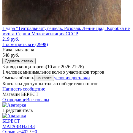
Пудра "Театральная", рашель. Розовая. Ленинград. Коробка не
мятая. Серп и Молот агитация СССР
219
руб.
Посмотреть все (2998)
Начальная цена
548
руб.
Сделать ставку
3 дня
до конца торгов
(10 авг 2026 21:26)
1 человек
минимальное кол-во участников торгов
Омская область
условия доставки
на карте
Контакты доступны только победителю торгов
Написать сообщение
Магазин БEPECT
О продавце
Все товары
Представитель
БEPECT
МАГАЗИН
2143
Отзывы
+402
/
−0