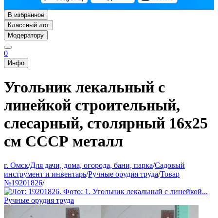
В избранное
Классный лот
Модератору
0
Инфо
Угольник лекальный с
линейкой строительный,
слесарный, столярный 16х25
см СССР металл
г. Омск
/
Для дачи, дома, огорода, бани, парка
/
Садовый
инструмент и инвентарь
/
Ручные орудия труда
/
Товар
№19201826
/