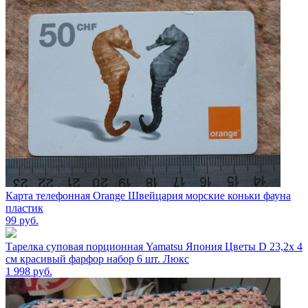
Карта телефонная Orange Швейцария морские коньки фауна
пластик
99
руб.
Тарелка суповая порционная Yamatsu Япония Цветы D 23,2х 4
см красивый фарфор набор 6 шт. Люкс
1 998
руб.